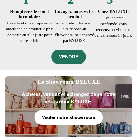
Remplissez le court
Envoyez-nous votre
Chez BYLUXE
formulaire
produit
Dès la vente
Beverly et son équipe vous
Votre produit devra soit
confirmée, vous
aideront à déterminer le prix
être déposé au
recevrez un virement
de vente au plus juste pour
Showroom, soit envoyé
bancaire sous 14 jours.
votre article.
par BYLUXE.
VENDRE
Le Showroom BYLUXE
Achetez, vendez et échangez dans notre
showroom BYLUXE.
Visiter notre shoowroom