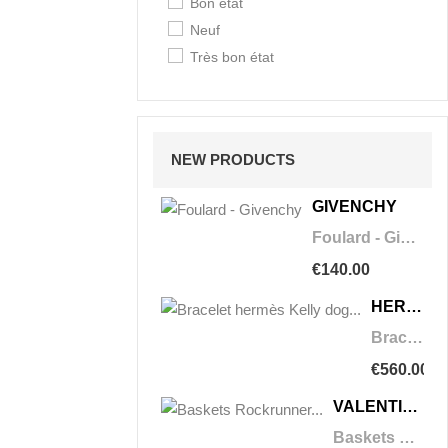
Bon état
Chopard
Neuf
Très bon état
NEW PRODUCTS
GIVENCHY
Foulard - Givenchy
€140.00
HERMÈS
Bracelet hermès Kelly dog taille L
€560.00
VALENTINO
Baskets Rockrunner Camouflage t.38 - Valentino