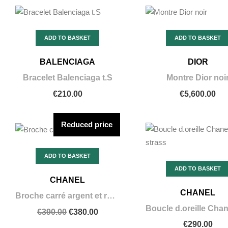
ADD TO BASKET
ADD TO BASKET
BALENCIAGA
DIOR
Bracelet Balenciaga t.S
Montre Dior noi
€210.00
€5,600.00
Reduced price
ADD TO BASKET
ADD TO BASKET
CHANEL
CHANEL
Broche carré argent et rouge
€390.00
€380.00
€290.00