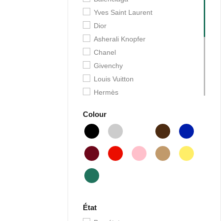
Yves Saint Laurent
Dior
Asherali Knopfer
Chanel
Givenchy
Louis Vuitton
Hermès
Valentino
Colour
Fendi
Gucci
Cartier
Chaumet
Yvonne Léon
Rolex
Edouard Nahum
État
Diamant