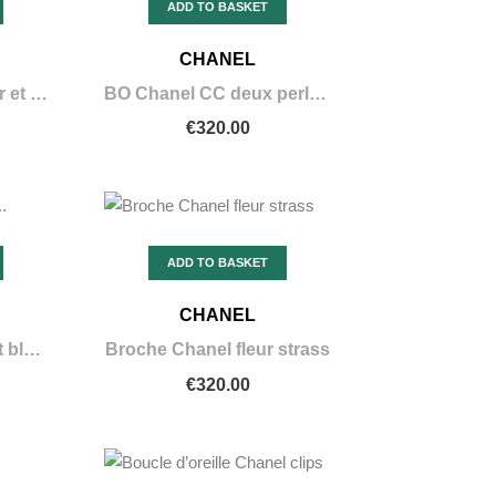
ADD TO BASKET
CHANEL
BO Chanel strass noir et gris
BO Chanel CC deux perles blanches
€320.00
ADD TO BASKET
CHANEL
Sautoir Chanel noir et blanc petit
Broche Chanel fleur strass
€320.00