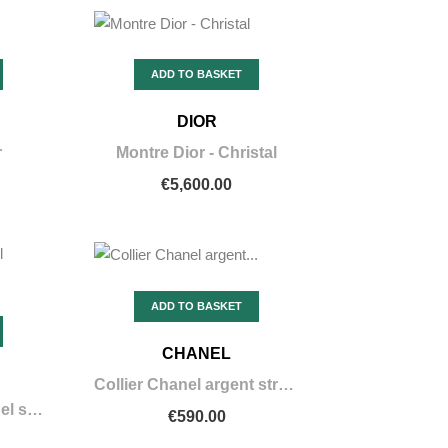
ADD TO BASKET
DIOR
r
Montre Dior - Christal
€5,600.00
ADD TO BASKET
CHANEL
Collier Chanel argent strass et perle
Boucle d.oreille Chanel strass
€590.00