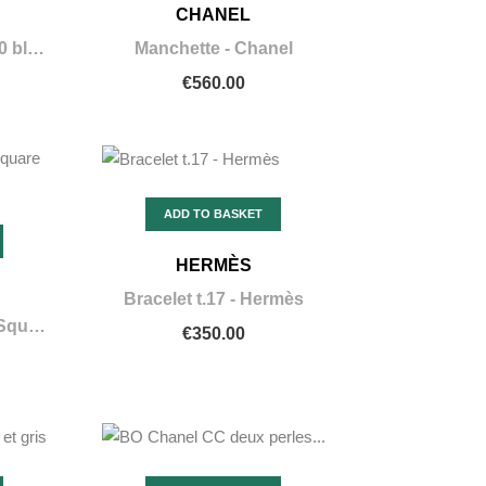
CHANEL
Bague Chanel taille 50 bleu
Manchette - Chanel
€560.00
ADD TO BASKET
HERMÈS
Bracelet t.17 - Hermès
Montre Happy Sport Square - Chopard
€350.00