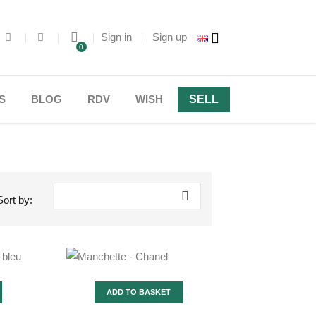
Sign in
Sign up
0
S
BLOG
RDV
WISH
SELL

Sort by:
ADD TO BASKET