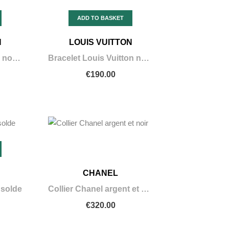
ADD TO BASKET
N
LOUIS VUITTON
Bracelet louis Vuitton noir intérieur bleu
Bracelet Louis Vuitton noir et argenté
€190.00
CHANEL
 solde
Collier Chanel argent et noir
€320.00