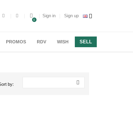
Sign in
Sign up
0
PROMOS
RDV
WISH
SELL

Sort by: